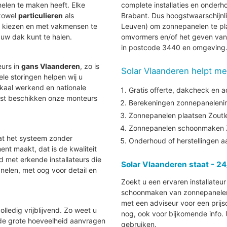
len te maken heeft. Elke
complete installaties en onde
 zowel
particulieren
als
Brabant. Dus hoogstwaarschijnlij
te kiezen en met vakmensen te
Leuven) om zonnepanelen te pla
uw dak kunt te halen.
omvormers en/of het geven van 
in postcode 3440 en omgeving
eurs in
gans Vlaanderen
, zo is
Solar Vlaanderen helpt me
uele storingen helpen wij u
lokaal werkend en nationale
Gratis offerte, dakcheck en a
aast beschikken onze monteurs
Berekeningen zonnepanelenins
Zonnepanelen plaatsen Zout
Zonnepanelen schoonmaken 
at het systeem zonder
Onderhoud of herstellingen 
nt maakt, dat is de kwaliteit
nd met erkende installateurs die
Solar Vlaanderen staat - 24
elen, met oog voor detail en
Zoekt u een ervaren installateu
schoonmaken van zonnepanelen i
met een adviseur voor een prijs
lledig vrijblijvend. Zo weet u
nog, ook voor bijkomende info.
 de grote hoeveelheid aanvragen
gebruiken.