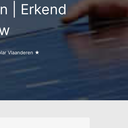
 | Erkend
ern
uw
olar Vlaanderen ★