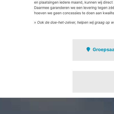
en plaatsingen iedere maand, kunnen wij direct 
Daarmee garanderen we een levering tegen zé
hoeven we geen concessies te doen aan kwalite
»
Ook de doe-het-zelver, helpen wij graag op w
Groepsaa
Zoutleeuw
Helen-Bos
Booienhoven
Bos
Budingen-kern
Budingen-verspre