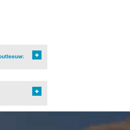
outleeuw:
reide bewoning
rspreide bewoning
ienberg-versp. bew.