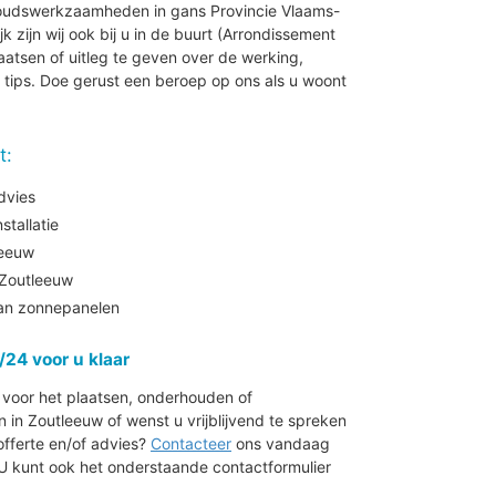
rhoudswerkzaamheden in gans Provincie Vlaams-
k zijn wij ook bij u in de buurt (Arrondissement
atsen of uitleg te geven over de werking,
tips. Doe gerust een beroep op ons als u woont
.
t:
dvies
tallatie
leeuw
Zoutleeuw
aan zonnepanelen
/24 voor u klaar
r voor het plaatsen, onderhouden of
n Zoutleeuw of wenst u vrijblijvend te spreken
offerte en/of advies?
Contacteer
ons vandaag
 U kunt ook het onderstaande contactformulier