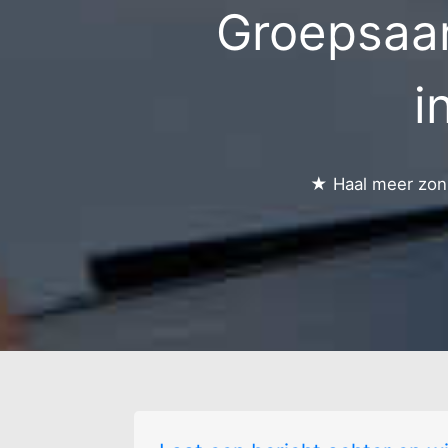
Groepsaa
Dormaal-kern
i
★ Haal meer zonn