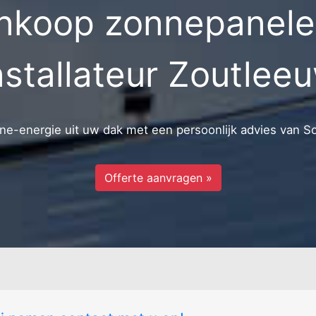
nkoop zonnepanelen
Helen
Zoutleeuw-k
nstallateur Zoutlee
e-energie uit uw dak met een persoonlijk advies van S
Offerte aanvragen »