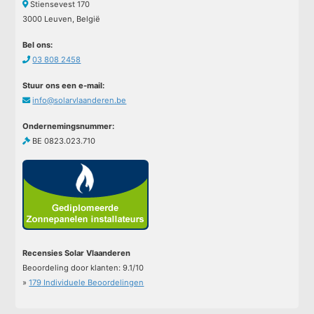
Stiensevest 170
3000 Leuven, België
Bel ons:
03 808 2458
Stuur ons een e-mail:
info@solarvlaanderen.be
Ondernemingsnummer:
BE 0823.023.710
Recensies Solar Vlaanderen
Beoordeling door klanten:
9.1
/
10
»
179
Individuele Beoordelingen