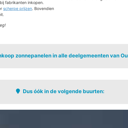
bij fabrikanten inkopen.
ér
scherpe prijzen
. Bovendien
it.
eg!
koop zonnepanelen in alle deelgemeenten van O
Ename
Mater
Nederename
Melden
Eine
Mullem
Heurne
Dus óók in de volgende buurten:
Welden
Heuvel
Nederename
Hongerij
Neer-welde
Kerselare
Ooike
k
Koppenberg
Oudenaarde