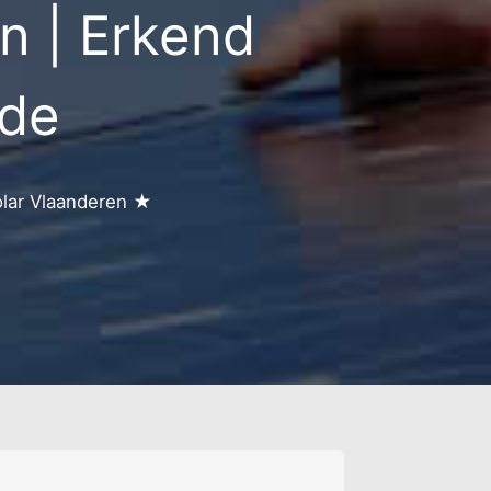
 | Erkend
e
rde
ijen
olar Vlaanderen ★
ern
teenberg
n