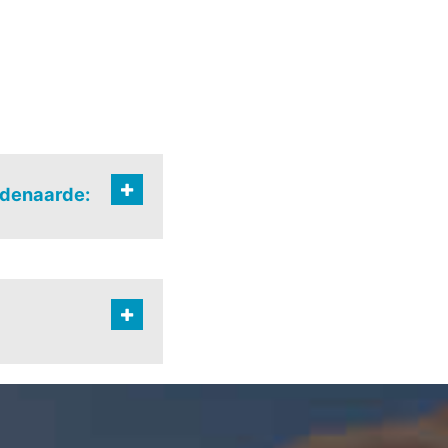
udenaarde:
straat
n
-centrum