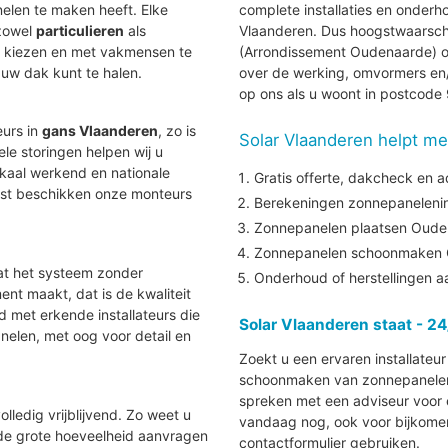
len te maken heeft. Elke
complete installaties en onder
 zowel
particulieren
als
Vlaanderen. Dus hoogstwaarschijnl
te kiezen en met vakmensen te
(Arrondissement Oudenaarde) om
uw dak kunt te halen.
over de werking, omvormers en/
op ons als u woont in postcod
eurs in
gans Vlaanderen
, zo is
Solar Vlaanderen helpt me
uele storingen helpen wij u
lokaal werkend en nationale
Gratis offerte, dakcheck en a
aast beschikken onze monteurs
Berekeningen zonnepanelenins
Zonnepanelen plaatsen Oud
Zonnepanelen schoonmaken
at het systeem zonder
Onderhoud of herstellingen 
nt maakt, dat is de kwaliteit
nd met erkende installateurs die
Solar Vlaanderen staat - 24
elen, met oog voor detail en
Zoekt u een ervaren installateu
schoonmaken van zonnepanelen i
spreken met een adviseur voor e
lledig vrijblijvend. Zo weet u
vandaag nog, ook voor bijkomen
 de grote hoeveelheid aanvragen
contactformulier gebruiken.