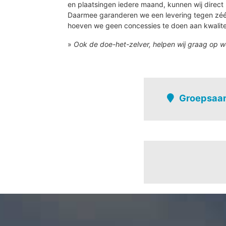
en plaatsingen iedere maand, kunnen wij direct 
Daarmee garanderen we een levering tegen zé
hoeven we geen concessies te doen aan kwalite
»
Ook de doe-het-zelver, helpen wij graag op w
Groepsaan
Oudenaarde
Bevere
Leupegem
Edelare
Volkegem
Akselwalle
Bevere - donk
Bevere - huttegem
Bevere - ketelhoe