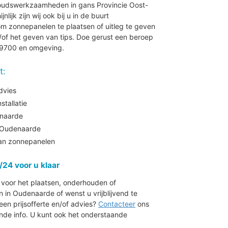
houdswerkzaamheden in gans Provincie Oost-
ijk zijn wij ook bij u in de buurt
 zonnepanelen te plaatsen of uitleg te geven
of het geven van tips. Doe gerust een beroep
e 9700 en omgeving.
t:
dvies
tallatie
enaarde
 Oudenaarde
aan zonnepanelen
/24 voor u klaar
r voor het plaatsen, onderhouden of
n Oudenaarde of wenst u vrijblijvend te
en prijsofferte en/of advies?
Contacteer
ons
de info. U kunt ook het onderstaande