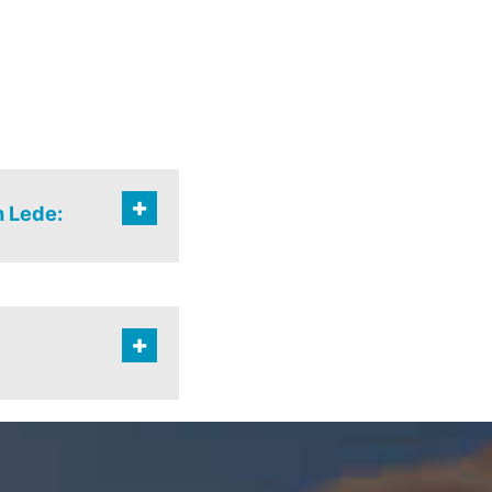
 Lede:
rspreide bewoning
s
entrum