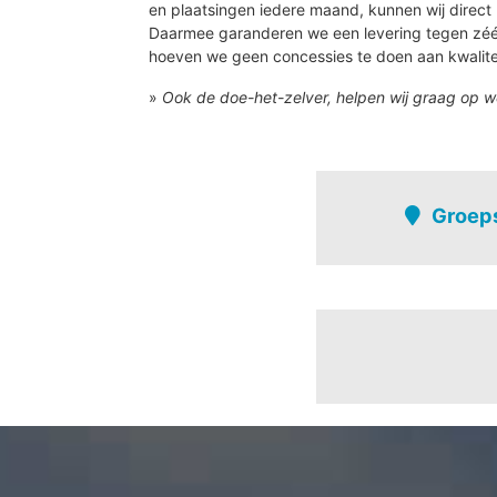
en plaatsingen iedere maand, kunnen wij direct 
Daarmee garanderen we een levering tegen zé
hoeven we geen concessies te doen aan kwalite
»
Ook de doe-het-zelver, helpen wij graag op w
Groeps
Lede
Wanzele
Achterste gucht
Bellaert - keiberg
Bosstraat
Briel-verspreide 