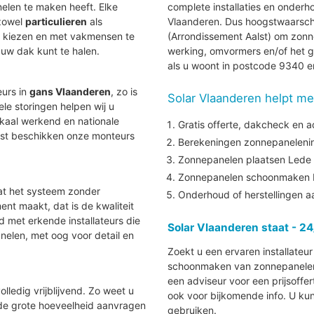
len te maken heeft. Elke
complete installaties en onder
 zowel
particulieren
als
Vlaanderen. Dus hoogstwaarschijnl
te kiezen en met vakmensen te
(Arrondissement Aalst) om zonne
uw dak kunt te halen.
werking, omvormers en/of het g
als u woont in postcode 9340 
eurs in
gans Vlaanderen
, zo is
Solar Vlaanderen helpt me
uele storingen helpen wij u
lokaal werkend en nationale
Gratis offerte, dakcheck en a
aast beschikken onze monteurs
Berekeningen zonnepanelenins
Zonnepanelen plaatsen Lede
Zonnepanelen schoonmaken 
at het systeem zonder
Onderhoud of herstellingen 
nt maakt, dat is de kwaliteit
nd met erkende installateurs die
Solar Vlaanderen staat - 24
elen, met oog voor detail en
Zoekt u een ervaren installateu
schoonmaken van zonnepanelen i
een adviseur voor een prijsoffe
lledig vrijblijvend. Zo weet u
ook voor bijkomende info. U ku
 de grote hoeveelheid aanvragen
gebruiken.