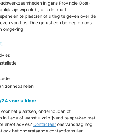
houdswerkzaamheden in gans Provincie Oost-
ijk zijn wij ook bij u in de buurt
panelen te plaatsen of uitleg te geven over de
even van tips. Doe gerust een beroep op ons
en omgeving.
t:
dvies
tallatie
Lede
aan zonnepanelen
/24 voor u klaar
r voor het plaatsen, onderhouden of
n Lede of wenst u vrijblijvend te spreken met
rte en/of advies?
Contacteer
ons vandaag nog,
nt ook het onderstaande contactformulier