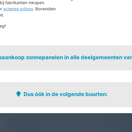
bij fabrikanten inkopen.
ér
scherpe prijzen
. Bovendien
it.
eg!
aankoop zonnepanelen in alle deelgemeenten van
Impe
Oordegem
Smetlede
Dus óók in de volgende buurten:
Lede-centrum
Papegem-ve
Ledestraat
Poortendrie
Ledezijde
Rijstveld
bewoning
Meerlaan
Smetlede-c