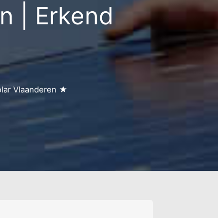
 | Erkend
g
t
n
spr. bew. -beekveld
ht
olar Vlaanderen ★