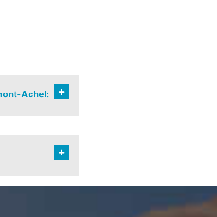
mont-Achel:
eiding