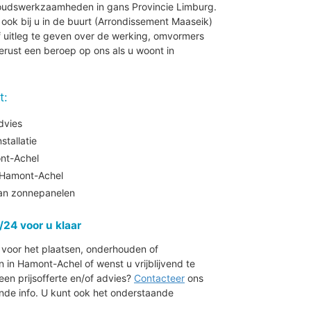
houdswerkzaamheden in gans Provincie Limburg.
j ook bij u in de buurt (Arrondissement Maaseik)
 uitleg te geven over de werking, omvormers
erust een beroep op ons als u woont in
t:
dvies
tallatie
nt-Achel
Hamont-Achel
aan zonnepanelen
/24 voor u klaar
r voor het plaatsen, onderhouden of
n Hamont-Achel of wenst u vrijblijvend te
en prijsofferte en/of advies?
Contacteer
ons
de info. U kunt ook het onderstaande