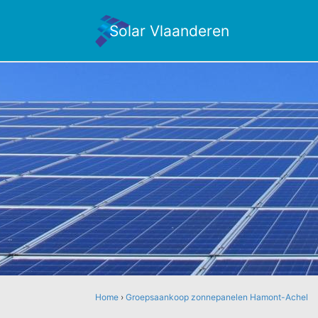
Solar Vlaanderen
Home
›
Groepsaankoop zonnepanelen Hamont-Achel