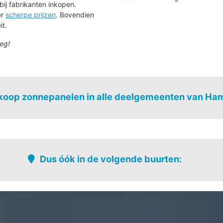
bij fabrikanten inkopen.
ér
scherpe prijzen
. Bovendien
it.
eg!
oop zonnepanelen in alle deelgemeenten van Ha
Achel
Dus óók in de volgende buurten:
Buitenheide - vork
Kolleberg
Dielishoek - mulk
Rodenrijt
Haart
Stad - uitbr
hoek-inkensven
Hamont - stad
Stationswijk