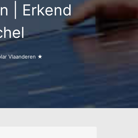
 | Erkend
shoek en koleneind
senerheid
chel
olar Vlaanderen ★