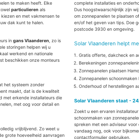
len te maken heeft. Elke
complete installaties en onder
 zowel
particulieren
als
Dus hoogstwaarschijnlijk zijn wi
te kiezen en met vakmensen te
om zonnepanelen te plaatsen of
uw dak kunt te halen.
en/of het geven van tips. Doe g
postcode 3930 en omgeving.
eurs in
gans Vlaanderen
, zo is
Solar Vlaanderen helpt me
uele storingen helpen wij u
lokaal werkend en nationale
Gratis offerte, dakcheck en a
aast beschikken onze monteurs
Berekeningen zonnepanelenins
Zonnepanelen plaatsen Hamo
Zonnepanelen schoonmaken 
at het systeem zonder
Onderhoud of herstellingen 
nt maakt, dat is de kwaliteit
nd met erkende installateurs die
Solar Vlaanderen staat - 24
elen, met oog voor detail en
Zoekt u een ervaren installateu
schoonmaken van zonnepanelen i
spreken met een adviseur voor e
lledig vrijblijvend. Zo weet u
vandaag nog, ook voor bijkomen
 de grote hoeveelheid aanvragen
contactformulier gebruiken.