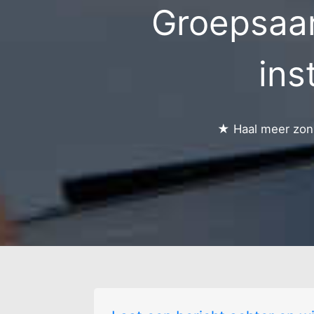
Groepsaa
Beverbeek
Binnenheide - gre
pastoorbos
ins
★ Haal meer zonn