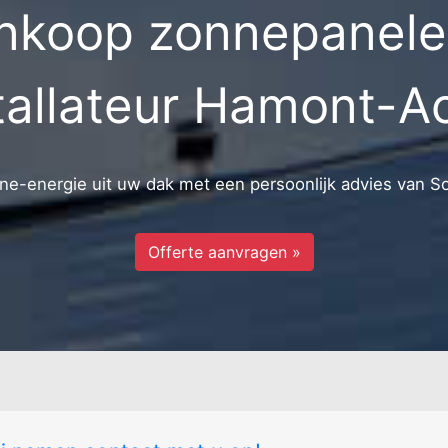
nkoop zonnepanelen
Industrieterrein bosstraat
Tussen dieli
venbroek -
Kluizerdijk - villa
Winter - loo
tallateur Hamont-A
e-energie uit uw dak met een persoonlijk advies van S
Offerte aanvragen »