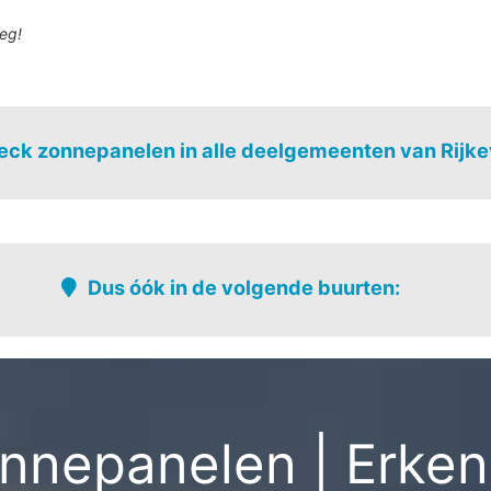
eg!
ck zonnepanelen in alle deelgemeenten van Rijke
Dus óók in de volgende buurten:
Helhoekheide
Rijkevorsel-
Kievitheide
Rijkevorsel-
Kleine gammel - hees - bolk -
Rijkevorsel-
middelstede
Sint-jozef
nepanelen | Erkend
Meerlehoven
Smeel
Merksplassesteenweg
Vaart