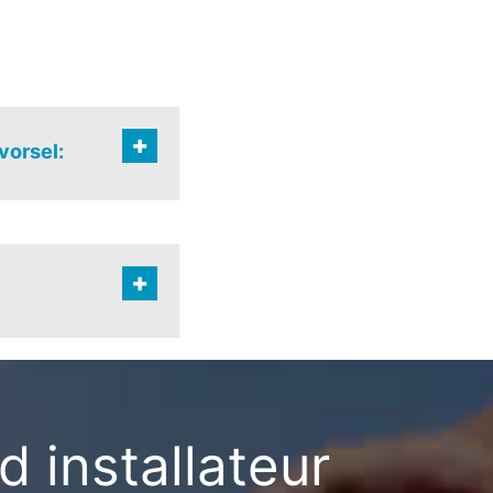
vorsel:
dorp
dorp noord
dorp zuid
 installateur