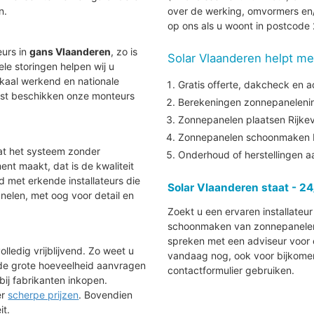
n.
over de werking, omvormers en/
op ons als u woont in postcode
eurs in
gans Vlaanderen
, zo is
Solar Vlaanderen helpt me
uele storingen helpen wij u
lokaal werkend en nationale
Gratis offerte, dakcheck en a
aast beschikken onze monteurs
Berekeningen zonnepanelenins
Zonnepanelen plaatsen Rijkev
Zonnepanelen schoonmaken R
at het systeem zonder
Onderhoud of herstellingen 
nt maakt, dat is de kwaliteit
nd met erkende installateurs die
Solar Vlaanderen staat - 24
elen, met oog voor detail en
Zoekt u een ervaren installateu
schoonmaken van zonnepanelen in
spreken met een adviseur voor e
lledig vrijblijvend. Zo weet u
vandaag nog, ook voor bijkomen
 de grote hoeveelheid aanvragen
contactformulier gebruiken.
bij fabrikanten inkopen.
ér
scherpe prijzen
. Bovendien
it.