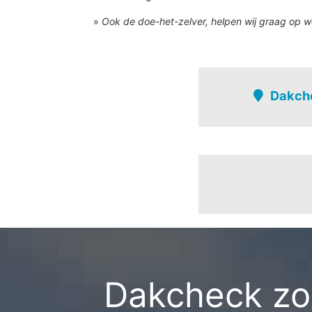
»
Ook de doe-het-zelver, helpen wij graag op w
Dakche
Rijkevorsel
Achtel-kern
Achtel-verspr.bew.
Breebos
Driehoek
Dakcheck zon
Gammel
Helhoek-looi