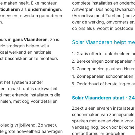
e maken heeft. Elke monteur
complete installaties en onder
ticulieren
als
ondernemingen
.
Antwerpen. Dus hoogstwaarschijnl
vakmensen te werken garanderen
(Arrondissement Turnhout) om z
n.
over de werking, omvormers en/
op ons als u woont in postcode
eurs in
gans Vlaanderen
, zo is
Solar Vlaanderen helpt me
uele storingen helpen wij u
lokaal werkend en nationale
Gratis offerte, dakcheck en a
aast beschikken onze monteurs
Berekeningen zonnepanelenins
Zonnepanelen plaatsen Here
Zonnepanelen schoonmaken 
at het systeem zonder
Onderhoud of herstellingen 
nt maakt, dat is de kwaliteit
nd met erkende installateurs die
Solar Vlaanderen staat - 24
elen, met oog voor detail en
Zoekt u een ervaren installateu
schoonmaken van zonnepanelen i
spreken met een adviseur voor e
lledig vrijblijvend. Zo weet u
vandaag nog, ook voor bijkomen
 de grote hoeveelheid aanvragen
contactformulier gebruiken.