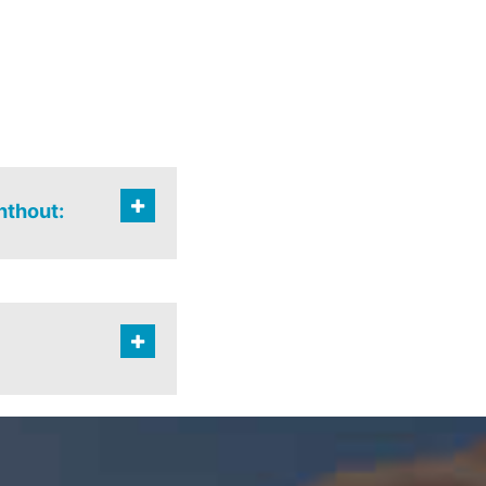
nthout:
heikant