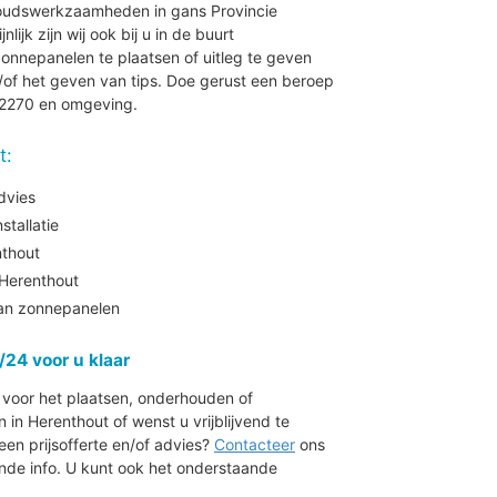
houdswerkzaamheden in gans Provincie
ijk zijn wij ook bij u in de buurt
onnepanelen te plaatsen of uitleg te geven
of het geven van tips. Doe gerust een beroep
 2270 en omgeving.
t:
dvies
tallatie
nthout
Herenthout
aan zonnepanelen
/24 voor u klaar
r voor het plaatsen, onderhouden of
n Herenthout of wenst u vrijblijvend te
en prijsofferte en/of advies?
Contacteer
ons
de info. U kunt ook het onderstaande