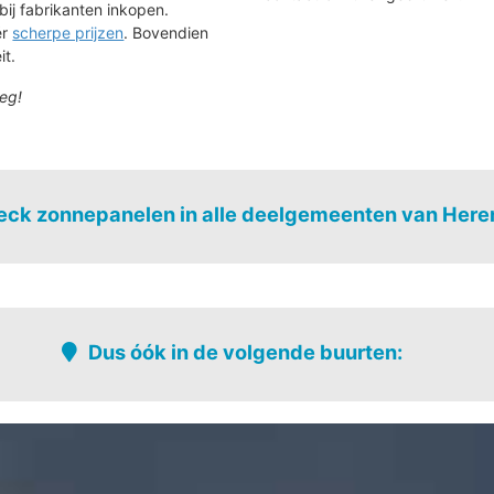
bij fabrikanten inkopen.
ér
scherpe prijzen
. Bovendien
it.
eg!
ck zonnepanelen in alle deelgemeenten van Here
Dus óók in de volgende buurten:
um
Industrie
Uilenberg - 
um west
Sportcentrum
Verspreid