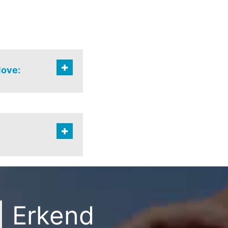
Hove:
rspreide bewoning
| Erkend