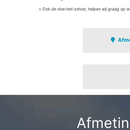
»
Ook de doe-het-zelver, helpen wij graag op w
Afme
Hove
Fruithout
Fruithout-zuid
Geelhand
Grens edegem
Afmetin