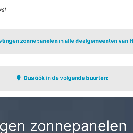
eg!
tingen zonnepanelen in alle deelgemeenten van 
Dus óók in de volgende buurten:
Hoofse hoek
Veldkant
Hove-centrum
Veldkant-ve
Kleine mijl
Rattennest
gen zonnepanelen 