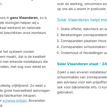
n.
over de werking, omvormers en/
op ons als u woont in postcod
eurs in
gans Vlaanderen
, zo is
Solar Vlaanderen helpt me
uele storingen helpen wij u
lokaal werkend en nationale
Gratis offerte, dakcheck en a
aast beschikken onze monteurs
Berekeningen zonnepanelenins
Zonnepanelen plaatsen Hove
Zonnepanelen schoonmaken
at het systeem zonder
Onderhoud of herstellingen 
nt maakt, dat is de kwaliteit
nd met erkende installateurs die
Solar Vlaanderen staat - 24
elen, met oog voor detail en
Zoekt u een ervaren installateu
schoonmaken van zonnepanelen i
een adviseur voor een prijsoffe
lledig vrijblijvend. Zo weet u
ook voor bijkomende info. U ku
 de grote hoeveelheid aanvragen
gebruiken.
bij fabrikanten inkopen.
ér
scherpe prijzen
. Bovendien
it.