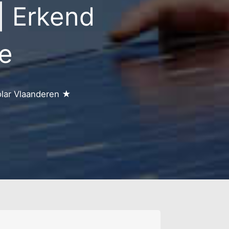
| Erkend
ke
olar Vlaanderen ★