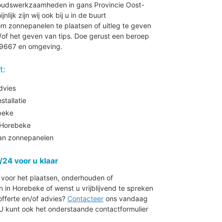
houdswerkzaamheden in gans Provincie Oost-
ijk zijn wij ook bij u in de buurt
 zonnepanelen te plaatsen of uitleg te geven
of het geven van tips. Doe gerust een beroep
e 9667 en omgeving.
t:
dvies
tallatie
beke
Horebeke
aan zonnepanelen
/24 voor u klaar
r voor het plaatsen, onderhouden of
n Horebeke of wenst u vrijblijvend te spreken
offerte en/of advies?
Contacteer
ons vandaag
 U kunt ook het onderstaande contactformulier