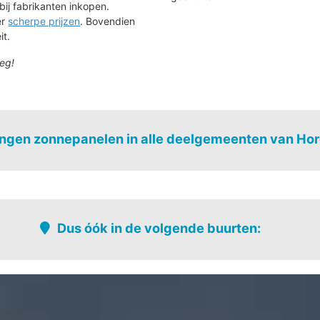
bij fabrikanten inkopen.
ér
scherpe prijzen
. Bovendien
it.
eg!
ngen zonnepanelen in alle deelgemeenten van Ho
ke
Sint-Kornelis-Horebeke
Dus óók in de volgende buurten:
Sint-kornelis-horebeke-kern
Stene
Sint-maria-horebeke-centrum
beke -
St.-maria-horebeke-verspr.bew.