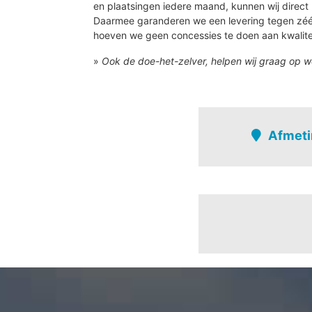
en plaatsingen iedere maand, kunnen wij direct 
Daarmee garanderen we een levering tegen zé
hoeven we geen concessies te doen aan kwalite
»
Ook de doe-het-zelver, helpen wij graag op w
Afmeti
Sint-Maria-Horebe
Heerweg
Korsele
Sint-kornelis-hore
verspreide bewoning