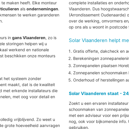
te maken heeft. Elke monteur
complete installaties en onder
ticulieren
als
ondernemingen
.
Vlaanderen. Dus hoogstwaarschijnl
vakmensen te werken garanderen
(Arrondissement Oudenaarde) om
n.
over de werking, omvormers en/
op ons als u woont in postcod
eurs in
gans Vlaanderen
, zo is
Solar Vlaanderen helpt me
uele storingen helpen wij u
lokaal werkend en nationale
Gratis offerte, dakcheck en a
aast beschikken onze monteurs
Berekeningen zonnepanelenins
Zonnepanelen plaatsen Hore
Zonnepanelen schoonmaken 
at het systeem zonder
Onderhoud of herstellingen 
nt maakt, dat is de kwaliteit
nd met erkende installateurs die
Solar Vlaanderen staat - 24
elen, met oog voor detail en
Zoekt u een ervaren installateu
schoonmaken van zonnepanelen i
met een adviseur voor een prijs
lledig vrijblijvend. Zo weet u
nog, ook voor bijkomende info.
 de grote hoeveelheid aanvragen
gebruiken.