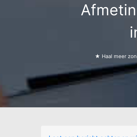
Afmetin
i
★ Haal meer zonn