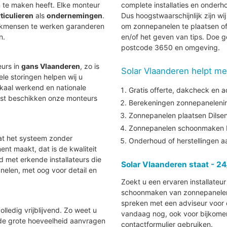
te maken heeft. Elke monteur
complete installaties en onder
ticulieren
als
ondernemingen
.
Dus hoogstwaarschijnlijk zijn wi
vakmensen te werken garanderen
om zonnepanelen te plaatsen of
n.
en/of het geven van tips. Doe g
postcode 3650 en omgeving.
eurs in
gans Vlaanderen
, zo is
Solar Vlaanderen helpt me
uele storingen helpen wij u
lokaal werkend en nationale
Gratis offerte, dakcheck en a
aast beschikken onze monteurs
Berekeningen zonnepanelenins
Zonnepanelen plaatsen Dils
Zonnepanelen schoonmaken 
at het systeem zonder
Onderhoud of herstellingen 
nt maakt, dat is de kwaliteit
nd met erkende installateurs die
Solar Vlaanderen staat - 24
elen, met oog voor detail en
Zoekt u een ervaren installateu
schoonmaken van zonnepanelen i
spreken met een adviseur voor e
lledig vrijblijvend. Zo weet u
vandaag nog, ook voor bijkomen
 de grote hoeveelheid aanvragen
contactformulier gebruiken.