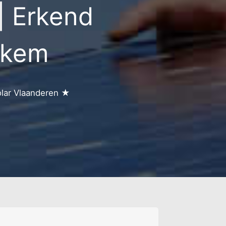
| Erkend
ntrum
os - weekend
okkem
n
eert
olar Vlaanderen ★