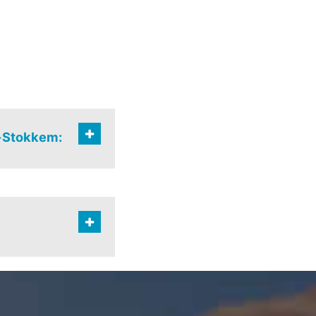
n-Stokkem:
rum