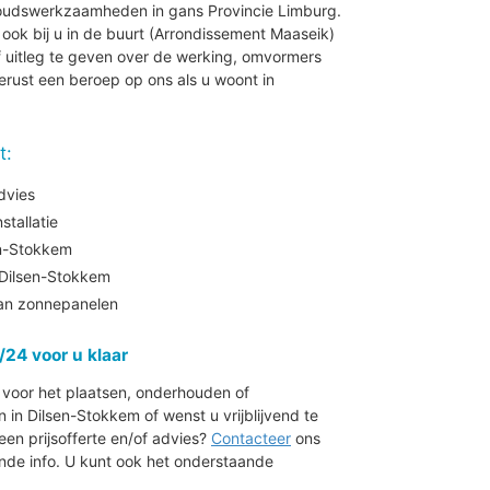
houdswerkzaamheden in gans Provincie Limburg.
j ook bij u in de buurt (Arrondissement Maaseik)
 uitleg te geven over de werking, omvormers
erust een beroep op ons als u woont in
t:
dvies
tallatie
en-Stokkem
Dilsen-Stokkem
aan zonnepanelen
/24 voor u klaar
r voor het plaatsen, onderhouden of
n Dilsen-Stokkem of wenst u vrijblijvend te
en prijsofferte en/of advies?
Contacteer
ons
de info. U kunt ook het onderstaande