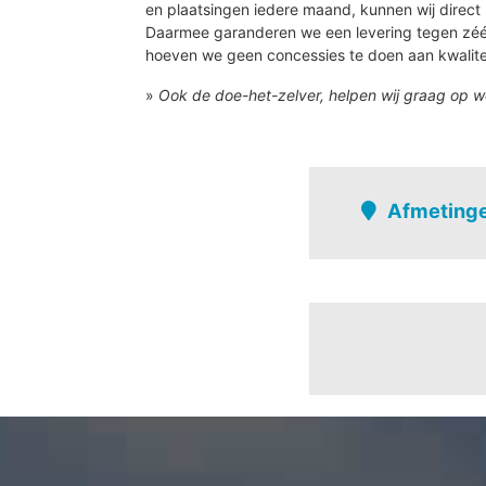
en plaatsingen iedere maand, kunnen wij direct 
Daarmee garanderen we een levering tegen zé
hoeven we geen concessies te doen aan kwalite
»
Ook de doe-het-zelver, helpen wij graag op w
Afmetinge
Dilsen
Rotem
't zand - de water
Achter de statie
Bautshoef
Bekker - hoefkam