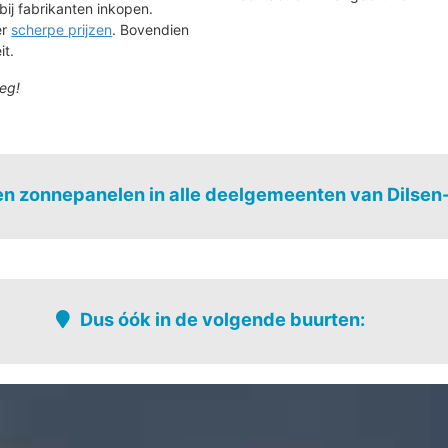
bij fabrikanten inkopen.
ér
scherpe prijzen
. Bovendien
it.
eg!
n zonnepanelen in alle deelgemeenten van Dilse
Elen
Lanklaar
Stokkem
Dus óók in de volgende buurten:
ingen
Ganzenweerd - daalderdijk
Reselt
Groothomo - kleinhomo
Rotem-cent
Hoefkamp - heilderhoeve -
Schootshei
p
verspreide bewoning
Staatsbos