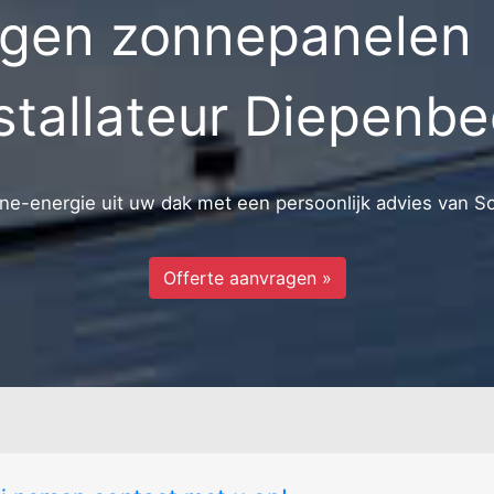
gen zonnepanelen 
bew. l.u.c.
Lutselus
Rozendaal
Miezerik
Sint-rochusw
reide
Oude baan
Terherkenve
Oude nieuwstraat
Visserij
stallateur Diepenb
Pampart - steenweg
e-energie uit uw dak met een persoonlijk advies van S
Offerte aanvragen »