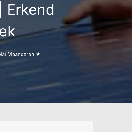
| Erkend
ijk
ld
eek
olar Vlaanderen ★