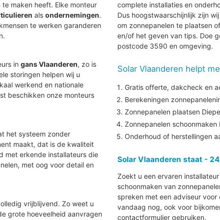
te maken heeft. Elke monteur
complete installaties en onder
ticulieren
als
ondernemingen
.
Dus hoogstwaarschijnlijk zijn wi
vakmensen te werken garanderen
om zonnepanelen te plaatsen of
n.
en/of het geven van tips. Doe g
postcode 3590 en omgeving.
eurs in
gans Vlaanderen
, zo is
Solar Vlaanderen helpt me
uele storingen helpen wij u
lokaal werkend en nationale
Gratis offerte, dakcheck en a
aast beschikken onze monteurs
Berekeningen zonnepanelenins
Zonnepanelen plaatsen Diep
Zonnepanelen schoonmaken 
at het systeem zonder
Onderhoud of herstellingen 
nt maakt, dat is de kwaliteit
nd met erkende installateurs die
Solar Vlaanderen staat - 24
elen, met oog voor detail en
Zoekt u een ervaren installateu
schoonmaken van zonnepanelen i
spreken met een adviseur voor e
lledig vrijblijvend. Zo weet u
vandaag nog, ook voor bijkomen
 de grote hoeveelheid aanvragen
contactformulier gebruiken.