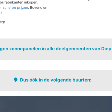
bij fabrikanten inkopen.
ér
scherpe prijzen
. Bovendien
it.
eg!
gen zonnepanelen in alle deelgemeenten van Die
Dus óók in de volgende buurten:
Kabergheide
Piannesberg
Katteweide - dorpsveld
Reitje
um
Krijt
Rooi
Krijtveld
Royerheide