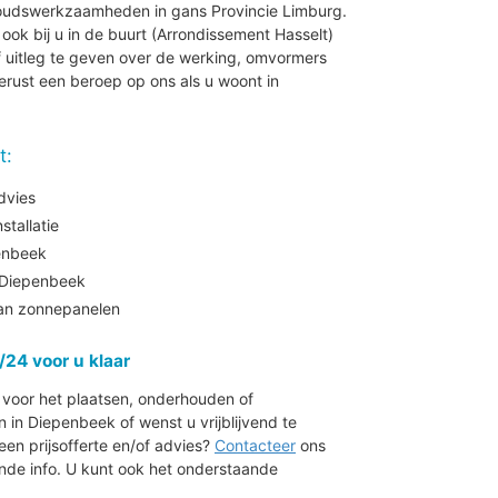
houdswerkzaamheden in gans Provincie Limburg.
j ook bij u in de buurt (Arrondissement Hasselt)
 uitleg te geven over de werking, omvormers
erust een beroep op ons als u woont in
t:
dvies
tallatie
enbeek
Diepenbeek
aan zonnepanelen
/24 voor u klaar
r voor het plaatsen, onderhouden of
n Diepenbeek of wenst u vrijblijvend te
en prijsofferte en/of advies?
Contacteer
ons
de info. U kunt ook het onderstaande