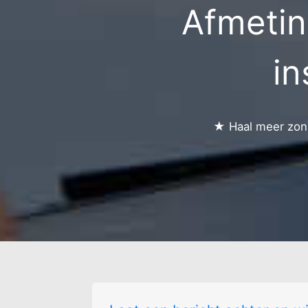
Afmetin
Ginderover-verspr. 
Grendelbaan
Haspengouw-versp
bewoning
in
Industrie zone
Kaatsbeek
★ Haal meer zonn