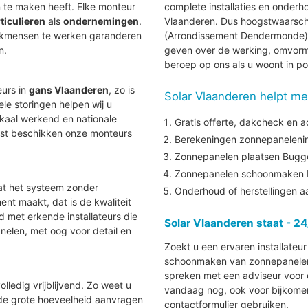
te maken heeft. Elke monteur
complete installaties en onder
ticulieren
als
ondernemingen
.
Vlaanderen. Dus hoogstwaarschijnl
vakmensen te werken garanderen
(Arrondissement Dendermonde) o
n.
geven over de werking, omvorme
beroep op ons als u woont in 
eurs in
gans Vlaanderen
, zo is
Solar Vlaanderen helpt me
uele storingen helpen wij u
lokaal werkend en nationale
Gratis offerte, dakcheck en a
aast beschikken onze monteurs
Berekeningen zonnepanelenins
Zonnepanelen plaatsen Bugg
Zonnepanelen schoonmaken
at het systeem zonder
Onderhoud of herstellingen 
nt maakt, dat is de kwaliteit
nd met erkende installateurs die
Solar Vlaanderen staat - 24
elen, met oog voor detail en
Zoekt u een ervaren installateu
schoonmaken van zonnepanelen i
spreken met een adviseur voor e
lledig vrijblijvend. Zo weet u
vandaag nog, ook voor bijkomen
 de grote hoeveelheid aanvragen
contactformulier gebruiken.