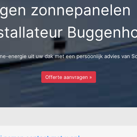
gen zonnepanelen 
rum
braekeleer
Oude briel
spoorwegstraat
Kamerstraat
Stenenstraa
Kasteelstraat
Lentepark
stallateur Buggenh
Mandekenstraat
e-energie uit uw dak met een persoonlijk advies van S
Offerte aanvragen »