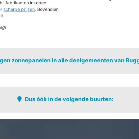
bij fabrikanten inkopen.
ér
scherpe prijzen
. Bovendien
it.
eg!
gen zonnepanelen in alle deelgemeenten van Bug
Opdorp
Dus óók in de volgende buurten:
veld
Hanestraat
Nieuwe briel
reef
Hoge jan
Nieuwstad-dr
Hoge linde - brandstraat
Opdorp-drie
Hopveldweg - beukenstraat -
Opstal-dries