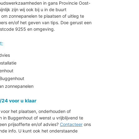
houdswerkzaamheden in gans Provincie Oost-
ijk zijn wij ook bij u in de buurt
m zonnepanelen te plaatsen of uitleg te
rs en/of het geven van tips. Doe gerust een
postcode 9255 en omgeving.
t:
dvies
tallatie
enhout
 Buggenhout
aan zonnepanelen
/24 voor u klaar
r voor het plaatsen, onderhouden of
n Buggenhout of wenst u vrijblijvend te
en prijsofferte en/of advies?
Contacteer
ons
de info. U kunt ook het onderstaande