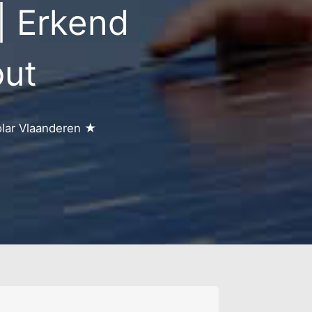
| Erkend
t
out
olar Vlaanderen ★