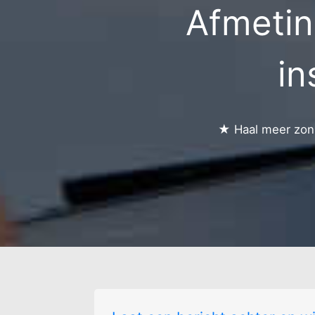
Afmetin
Buggenhout-cent
Buggenhoutbos - 
D'hofstee
Genthof
in
★ Haal meer zonn