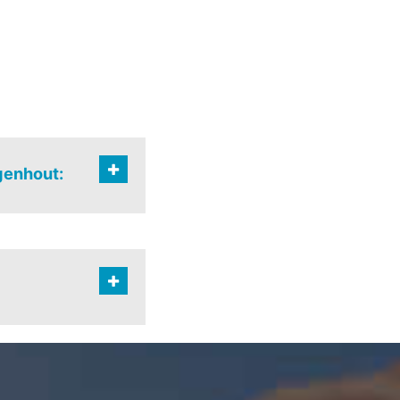
genhout:
iehuizen-vitsstraat
s