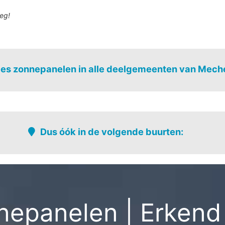
eg!
es zonnepanelen in alle deelgemeenten van Mech
Leest
Walem
Heffen
Muizen
Dus óók in de volgende buurten:
Industriepark-noord
Pennepoel
Industriepark-zuid
Pikkerie
Jubellaan - industrie
Plankendael
Katanga
Ridder dessa
epanelen | Erkend 
Kauwendaal
Robbroek
Kauwendaal-verspreide bewoning
Rozendaal