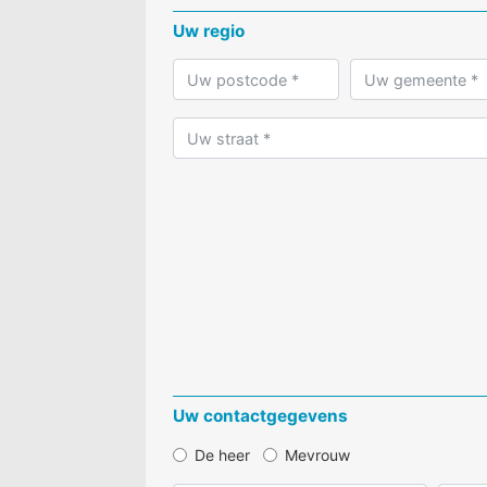
Heffen-verspreide
Uw regio
Heibeek
Het heiken - plein
Hombeek - kazern
Hombeek-centrum
Hombeekse steenw
schonenberg
Uw contactgegevens
De heer
Mevrouw