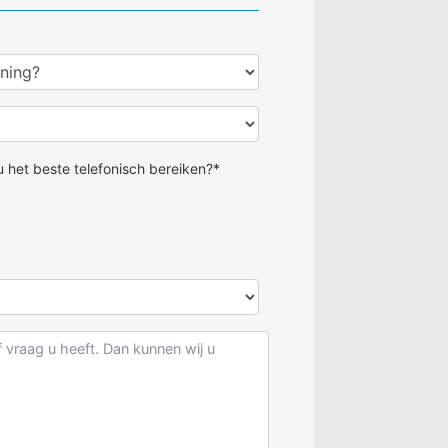
m-(bruul-ijz.leen)
 koolstraat
 het beste telefonisch bereiken?*