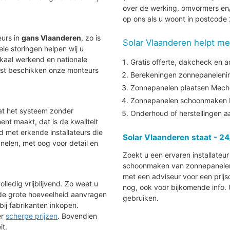
over de werking, omvormers en/
op ons als u woont in postcode
eurs in
gans Vlaanderen
, zo is
Solar Vlaanderen helpt me
uele storingen helpen wij u
lokaal werkend en nationale
Gratis offerte, dakcheck en a
aast beschikken onze monteurs
Berekeningen zonnepanelenins
Zonnepanelen plaatsen Mech
Zonnepanelen schoonmaken 
at het systeem zonder
Onderhoud of herstellingen 
nt maakt, dat is de kwaliteit
nd met erkende installateurs die
Solar Vlaanderen staat - 24
elen, met oog voor detail en
Zoekt u een ervaren installateu
schoonmaken van zonnepanelen i
met een adviseur voor een prijs
lledig vrijblijvend. Zo weet u
nog, ook voor bijkomende info.
 de grote hoeveelheid aanvragen
gebruiken.
bij fabrikanten inkopen.
ér
scherpe prijzen
. Bovendien
it.