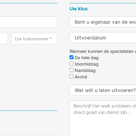
 bewoning
Onze-lieve-vrouwkerk
Winkelcentru
Uw klus
Otterbeek
Winketburg -
Oud-antwerpse baan
Zemstbaan
e
Oud-oefenplein
Zennegat
Papenhof
. -
Pasburg
Wanneer kunnen de specialisten u
De hele dag
Voormiddag
Namiddag
Avond