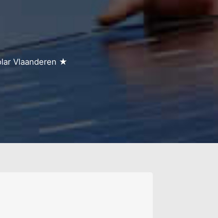
- schijfstraat
s-kern
s-verspreide bew.
rchmans
ingen
ord - verspr. bew.
olar Vlaanderen ★
- verspreide bew.
eef-hanswijks hoek
ern
ion
ion-goederenstat.
k
rum