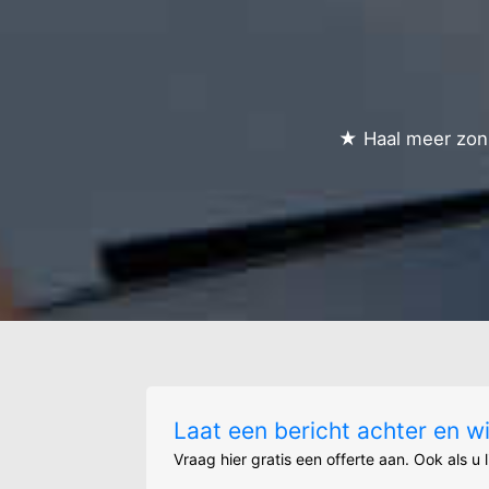
Battel-burg
Battelsesteenweg
Battenbroek
Begijnhof
Bethanienpolder - d
Bethanienpolder - 
★ Haal meer zonn
Beuk
Boskant
Comet - koningin a
De holm
De knip
Dries
Esdoorn
Fort
Galgeberg
Gasthuis
Geerdegemveld
Grote nieuwendijk
Laat een bericht achter en w
Halfgalg
Heembeemd
Vraag hier gratis een offerte aan. Ook als u 
Heffen-kern