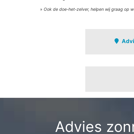
»
Ook de doe-het-zelver, helpen wij graag op w
Advi
Mechelen
Hombeek
Aartsbisdom
Adegemstraat
Arsenaal
Barebeek
Advies zonn
Baron empainlaan
Battel