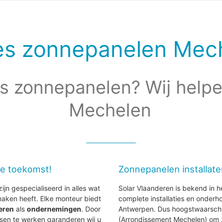
es zonnepanelen Mec
s zonnepanelen? Wij helpe
Mechelen
de toekomst!
Zonnepanelen installat
ijn gespecialiseerd in alles wat
Solar Vlaanderen is bekend in h
aken heeft. Elke monteur biedt
complete installaties en onder
ieren
als
ondernemingen
. Door
Antwerpen. Dus hoogstwaarschijnl
sen te werken garanderen wij u
(Arrondissement Mechelen) om z