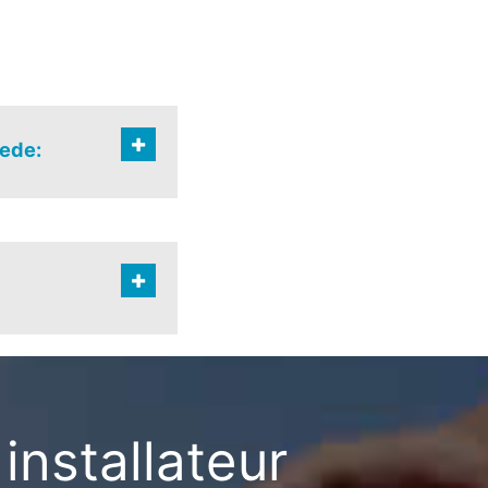
ede:
wartier
geite
installateur