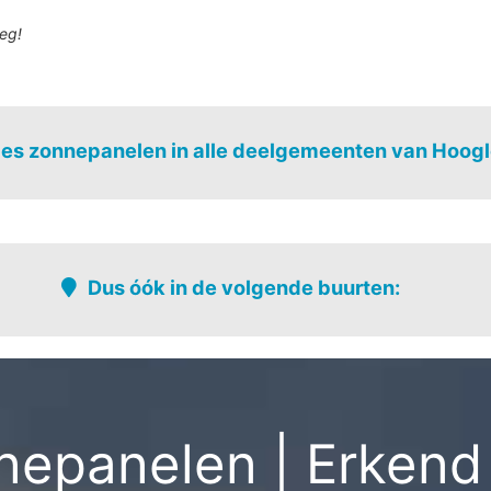
eg!
es zonnepanelen in alle deelgemeenten van Hoogl
Gits
Dus óók in de volgende buurten:
noord
Hooglede-centrum
Pislap
uid
Hooglede-centrum-west
Rodenbachk
Hooglede-verspreide bewoning
Schaak
ning-noord
Koningshoek
Sint-jozef - 
epanelen | Erkend 
Lokkedijze
Sleihage
rbeke
Onledenmolen