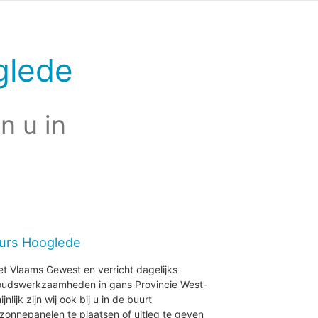
glede
n u in
eurs Hooglede
et Vlaams Gewest en verricht dagelijks
houdswerkzaamheden in gans Provincie West-
ijk zijn wij ook bij u in de buurt
zonnepanelen te plaatsen of uitleg te geven