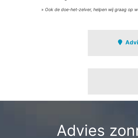
»
Ook de doe-het-zelver, helpen wij graag op w
Advi
Hooglede
Bruggesteenweg-
Bruggesteenweg-z
Gits-kern
Gits-verspr. bewo
Advies zonn
Gitsberg
Hazewind - volme