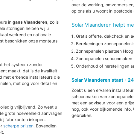
over de werking, omvormers en/
op ons als u woont in postcod
eurs in
gans Vlaanderen
, zo is
Solar Vlaanderen helpt me
uele storingen helpen wij u
lokaal werkend en nationale
Gratis offerte, dakcheck en a
aast beschikken onze monteurs
Berekeningen zonnepanelenins
Zonnepanelen plaatsen Hoog
Zonnepanelen schoonmaken 
at het systeem zonder
Onderhoud of herstellingen 
nt maakt, dat is de kwaliteit
nd met erkende installateurs die
Solar Vlaanderen staat - 24
elen, met oog voor detail en
Zoekt u een ervaren installateu
schoonmaken van zonnepanelen i
met een adviseur voor een prijs
lledig vrijblijvend. Zo weet u
nog, ook voor bijkomende info.
 de grote hoeveelheid aanvragen
gebruiken.
bij fabrikanten inkopen.
ér
scherpe prijzen
. Bovendien
it.