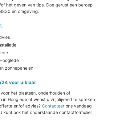
of het geven van tips. Doe gerust een beroep
e 8830 en omgeving.
t:
dvies
tallatie
lede
Hooglede
aan zonnepanelen
/24 voor u klaar
r voor het plaatsen, onderhouden of
n Hooglede of wenst u vrijblijvend te spreken
offerte en/of advies?
Contacteer
ons vandaag
 U kunt ook het onderstaande contactformulier