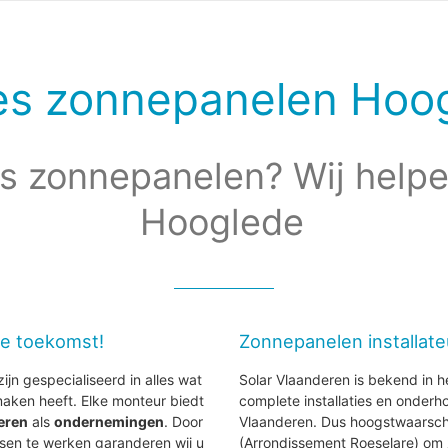
es zonnepanelen Hoo
s zonnepanelen? Wij helpe
Hooglede
de toekomst!
Zonnepanelen installat
ijn gespecialiseerd in alles wat
Solar Vlaanderen is bekend in h
aken heeft. Elke monteur biedt
complete installaties en onder
ieren
als
ondernemingen
. Door
Vlaanderen. Dus hoogstwaarschijnl
sen te werken garanderen wij u
(Arrondissement Roeselare) om 