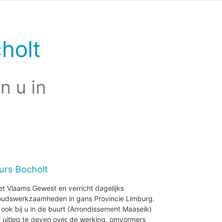
holt
n u in
urs Bocholt
et Vlaams Gewest en verricht dagelijks
houdswerkzaamheden in gans Provincie Limburg.
j ook bij u in de buurt (Arrondissement Maaseik)
 uitleg te geven over de werking, omvormers