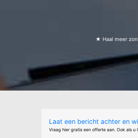
Bocholt-centrum-
De hees - verspre
★ Haal meer zonn
Laat een bericht achter en w
Vraag hier gratis een offerte aan. Ook als u 