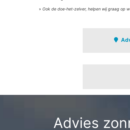
»
Ook de doe-het-zelver, helpen wij graag op w
Adv
Bocholt
Aabeek-noord
Aabeek-zuid
Balkerheide - broe
achterste heide
Advies zonn
Bergerheide - we
Bocholt-centrum