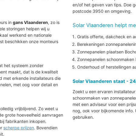
en/of het geven van tips. Doe g
postcode 3950 en omgeving.
eurs in
gans Vlaanderen
, zo is
Solar Vlaanderen helpt me
uele storingen helpen wij u
lokaal werkend en nationale
Gratis offerte, dakcheck en a
aast beschikken onze monteurs
Berekeningen zonnepanelenins
Zonnepanelen plaatsen Bocho
Zonnepanelen schoonmaken 
at het systeem zonder
Onderhoud of herstellingen 
nt maakt, dat is de kwaliteit
nd met erkende installateurs die
Solar Vlaanderen staat - 24
elen, met oog voor detail en
Zoekt u een ervaren installateu
schoonmaken van zonnepanelen i
met een adviseur voor een prijs
lledig vrijblijvend. Zo weet u
nog, ook voor bijkomende info.
 de grote hoeveelheid aanvragen
gebruiken.
bij fabrikanten inkopen.
ér
scherpe prijzen
. Bovendien
it.