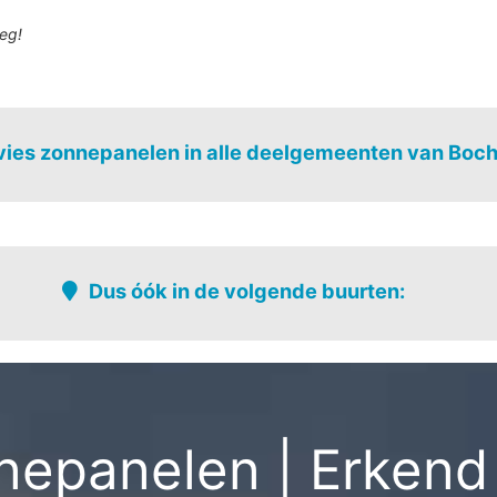
eg!
ies zonnepanelen in alle deelgemeenten van Boch
Reppel
Kaulille
Dus óók in de volgende buurten:
De hees-kern
Nijverheids
Goolder - bovenkreiel
Reppel-kern
kerheide
Goolderheide - weekend
Riet
Hostie
Vaart-oost -
epanelen | Erkend 
ekend
Kaulille-kern
Veldhoven
Lozen
Winterdijk