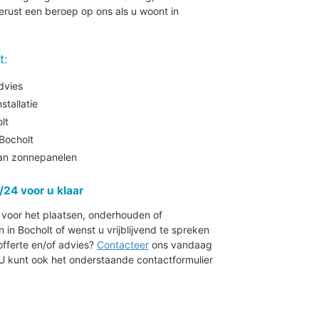
erust een beroep op ons als u woont in
t:
dvies
tallatie
lt
Bocholt
aan zonnepanelen
/24 voor u klaar
r voor het plaatsen, onderhouden of
n Bocholt of wenst u vrijblijvend te spreken
offerte en/of advies?
Contacteer
ons vandaag
 U kunt ook het onderstaande contactformulier