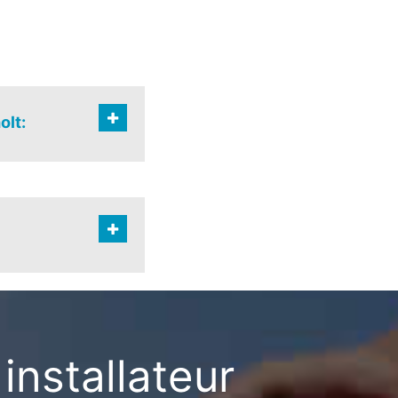
olt:
zone
 verspr. bewoning
installateur